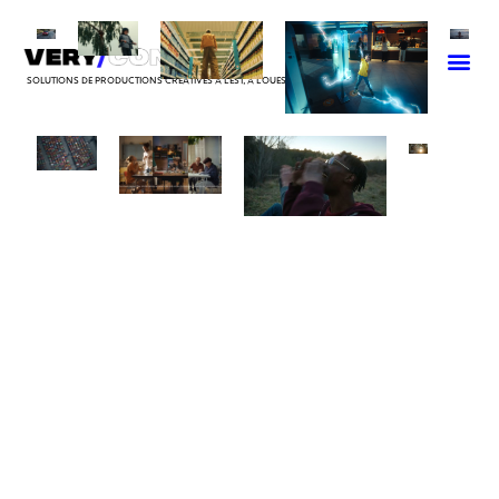
SOLUTIONS DE PRODUCTIONS CRÉATIVES À L’EST, À L’OUEST, AU NORD, AU SUD