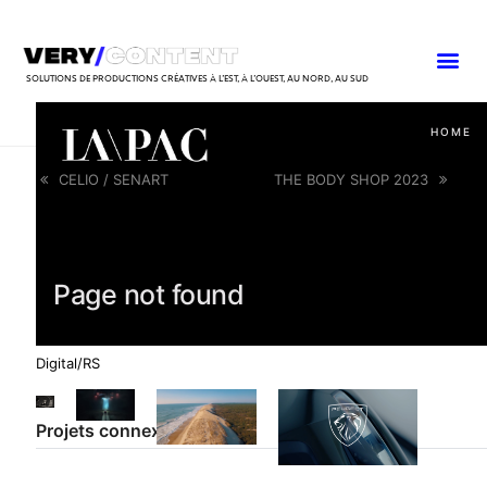
SOLUTIONS DE PRODUCTIONS CRÉATIVES À L’EST, À L’OUEST, AU NORD, AU SUD
CELIO / SENART
THE BODY SHOP 2023
Digital/RS
Projets connexes