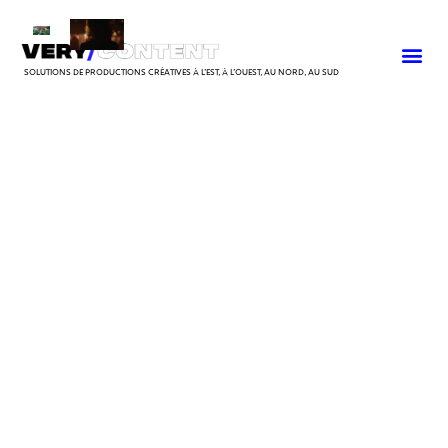
SOLUTIONS DE PRODUCTIONS CRÉATIVES À L’EST, À L’OUEST, AU NORD, AU SUD